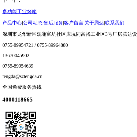
下一个：
多功能工业烤箱
产品中心
|
公司动态
|
售后服务
|
客户留言
|
关于腾达
|
联系我们
深圳市龙华新区观澜富坑社区库坑同富裕工业区3号厂房腾达
0755-89954721 / 0755-89964880
13670045902
0755-89954639
tengda@sztengda.cn
全国免费服务热线
4000118665