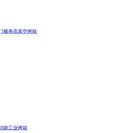
门极卷高真空烤箱
功能工业烤箱