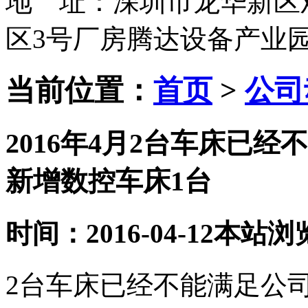
地 址：深圳市龙华新区
区3号厂房腾达设备产业
当前位置：
首页
>
公司
2016年4月2台车床已
新增数控车床1台
时间：2016-04-12
本站
浏
2台车床已经不能满足公司