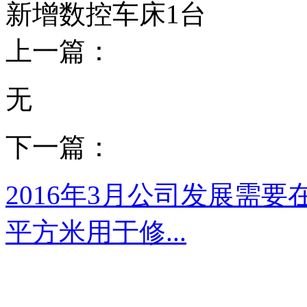
新增数控车床1台
上一篇：
无
下一篇：
2016年3月公司发展需要
平方米用于修...