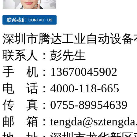
深圳市腾达工业自动设备
联系人：彭先生
手 机：13670045902
电 话：4000-118-665
传 真：0755-89954639
邮 箱：tengda@sztengda.