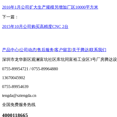
2016年1月公司扩大生产规模另增加厂区10000平方米
下一篇：
2015年10月公司购买高精度CNC 2台
产品中心
|
公司动态
|
售后服务
|
客户留言
|
关于腾达
|
联系我们
深圳市龙华新区观澜富坑社区库坑同富裕工业区3号厂房腾达
0755-89954721 / 0755-89964880
13670045902
0755-89954639
tengda@sztengda.cn
全国免费服务热线
4000118665