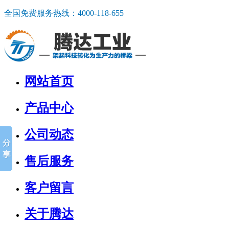
全国免费服务热线：
4000-118-655
网站首页
产品中心
公司动态
售后服务
客户留言
关于腾达