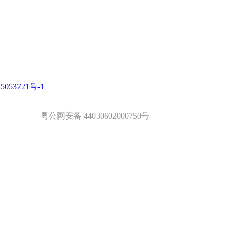
5053721号-1
粤公网安备 44030602000750号