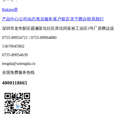
下一个：
Baking房
产品中心
|
公司动态
|
售后服务
|
客户留言
|
关于腾达
|
联系我们
深圳市龙华新区观澜富坑社区库坑同富裕工业区3号厂房腾达
0755-89954721 / 0755-89964880
13670045902
0755-89954639
tengda@sztengda.cn
全国免费服务热线
4000118665